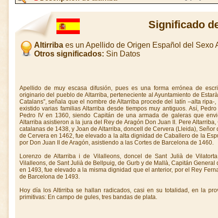
Significado de
Altirriba
es un Apellido de Origen Español del Sexo
Otros significados:
Sin Datos
Apellido de muy escasa difusión, pues es una forma errónea de escritu
originario del pueblo de Altarriba, perteneciente al Ayuntamiento de Estaràs
Catalans”, señala que el nombre de Altarriba procede del latín –alta ripa-
existido varias familias Altarriba desde tiempos muy antiguos. Así, Pedr
Pedro IV en 1360, siendo Capitán de una armada de galeras que envió 
Altarriba asistieron a la jura del Rey de Aragón Don Juan II. Pere Altarriba
catalanas de 1438, y Joan de Altarriba, doncell de Cervera (Lleida), Señor
de Cervera en 1462, fue elevado a la alta dignidad de Caballero de la Es
por Don Juan II de Aragón, asistiendo a las Cortes de Barcelona de 1460.
Lorenzo de Altarriba i de Vilalleons, doncel de Sant Julià de Vilator
Vilalleons, de Sant Julià de Bellpuig, de Gurb y de Mallà, Capitán Gener
en 1493, fue elevado a la misma dignidad que el anterior, por el Rey Ferna
de Barcelona de 1493.
Hoy día los Altirriba se hallan radicados, casi en su totalidad, en la p
primitivas: En campo de gules, tres bandas de plata.