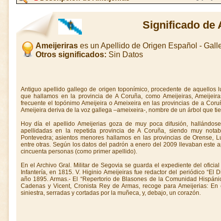
Significado de 
Ameijeriras
es un Apellido de Origen Español - Gal
Otros significados:
Sin Datos
Antiguo apellido gallego de origen toponímico, procedente de aquellos 
que hallamos en la provincia de A Coruña, como Ameijeiras, Ameijeiras
frecuente el topónimo Ameijeira o Ameixeira en las provincias de a Coru
Ameijeira deriva de la voz gallega –ameixeira-, nombre de un árbol que tie
Hoy día el apellido Ameijerias goza de muy poca difusión, hallándose 
apellidadas en la repetida provincia de A Coruña, siendo muy notab
Pontevedra; asientos menores hallamos en las provincias de Orense, 
entre otras. Según los datos del padrón a enero del 2009 llevaban este a
cincuenta personas (como primer apellido).
En el Archivo Gral. Militar de Segovia se guarda el expediente del oficia
Infantería, en 1815. V. Higinio Ameijeiras fue redactor del periódico “El
año 1895. Armas.- El “Repertorio de Blasones de la Comunidad Hispánic
Cadenas y Vicent, Cronista Rey de Armas, recoge para Ameijerias: En 
siniestra, serradas y cortadas por la muñeca, y, debajo, un corazón.