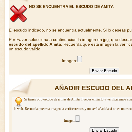
NO SE ENCUENTRA EL ESCUDO DE AMITA
El escudo indicado, no se encuentra actualmente. Si lo deseas p
Por Favor selecciona a continuación la imagen en jpg, que desea
escudo del apellido Amita
. Recuerda que esta imagen la verific
un escudo válido.
Imagen:
AÑADIR ESCUDO DEL A
Si tienes otro escudo de armas de Amita. Puedes enviarlo y verificaremos cual
la web. Recuerda que esta imagen la verificaremos y no será añadida si no es un escu
Imagen: