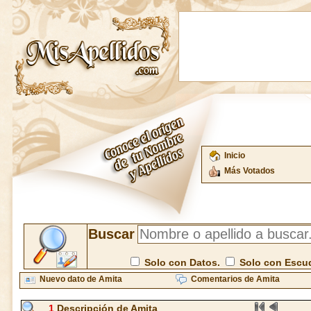
Inicio
Más Votados
Buscar
Solo con Datos.
Solo con Escu
Nuevo dato de Amita
Comentarios de Amita
1
Descripción de Amita