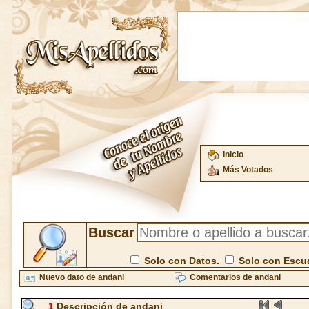
Inicio
Más Votados
Buscar
Solo con Datos.
Solo con Escu
Nuevo dato de andani
Comentarios de andani
1
Descripción de andani