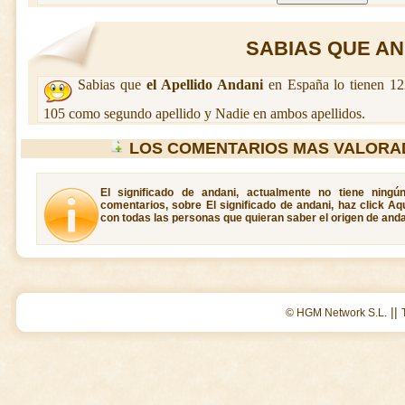
SABIAS QUE AND
Sabias que
el Apellido Andani
en España lo tienen 12
105 como segundo apellido y Nadie en ambos apellidos.
LOS COMENTARIOS MAS VALORA
El significado de andani, actualmente no tiene ningú
comentarios, sobre El significado de andani, haz click Aq
con todas las personas que quieran saber el origen de anda
||
© HGM Network S.L.