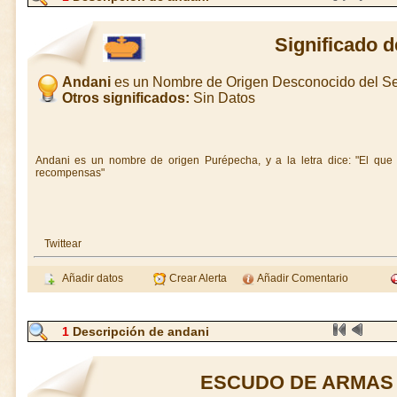
Significado 
Andani
es un Nombre de Origen Desconocido del S
Otros significados:
Sin Datos
Andani es un nombre de origen Purépecha, y a la letra dice: "El que
recompensas"
Twittear
Añadir datos
Crear Alerta
Añadir Comentario
1
Descripción de andani
ESCUDO DE ARMAS 