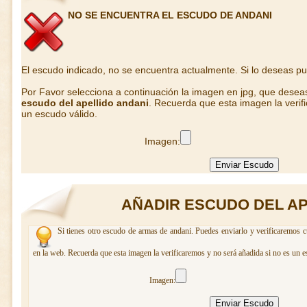
NO SE ENCUENTRA EL ESCUDO DE ANDANI
El escudo indicado, no se encuentra actualmente. Si lo deseas p
Por Favor selecciona a continuación la imagen en jpg, que desea
escudo del apellido andani
. Recuerda que esta imagen la verif
un escudo válido.
Imagen:
AÑADIR ESCUDO DEL AP
Si tienes otro escudo de armas de andani. Puedes enviarlo y verificaremos c
en la web. Recuerda que esta imagen la verificaremos y no será añadida si no es un e
Imagen: