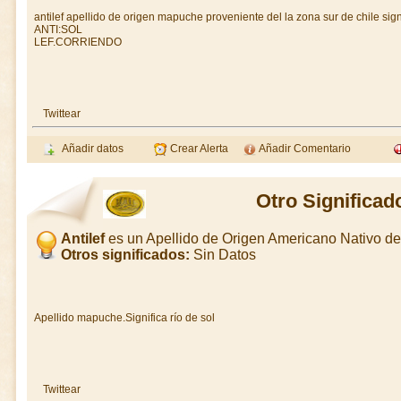
antilef apellido de origen mapuche proveniente del la zona sur de chile sign
ANTI:SOL
LEF.CORRIENDO
Twittear
Añadir datos
Crear Alerta
Añadir Comentario
Otro Significado
Antilef
es un Apellido de Origen Americano Nativo d
Otros significados:
Sin Datos
Apellido mapuche.Significa río de sol
Twittear