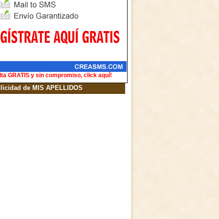
lta GRATIS y sin compromiso, click aquí!
licidad de MIS APELLIDOS