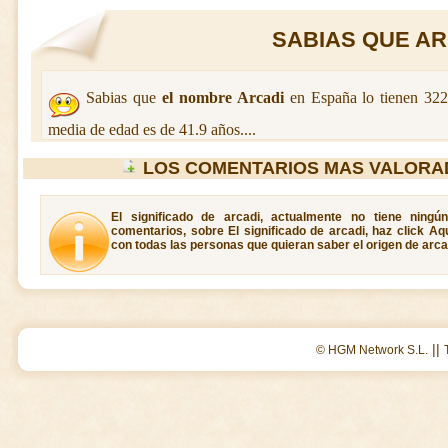
SABIAS QUE ARC
Sabias que
el nombre Arcadi
en España lo tienen 32
media de edad es de 41.9 años....
LOS COMENTARIOS MAS VALORA
El significado de arcadi, actualmente no tiene ningú
comentarios, sobre El significado de arcadi, haz click Aq
con todas las personas que quieran saber el origen de arca
||
© HGM Network S.L.