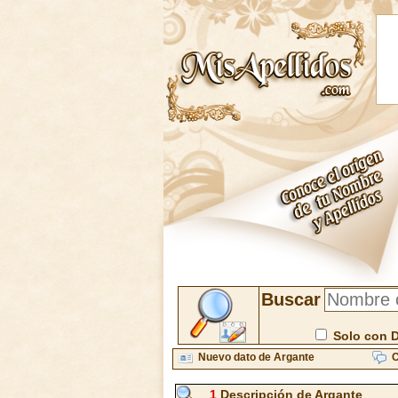
Buscar
Solo con 
Nuevo dato de Argante
C
1
Descripción de Argante