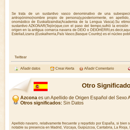
Se trata de un sustantivo vasco denominativo de una subespec
antropónimo(nombre propio de persona)y,posteriormente, en apellido
onomástico de Euskaltzaindia(Academia de la Lengua Vasca).Su etimol
sustantivo AZKONAR(Tejón)que,con el paso del tiempo,sufrió la erosión 
origen en la antigua comarca navarra de DEIO o DEIOHERRI,es decir,aquél 
Estella/Lizarra (Euskalherria,País Vasco,Basque Country) es el núcleo pobl
Twittear
Añadir datos
Crear Alerta
Añadir Comentario
Otro Significad
Azcona
es un Apellido de Origen Español del Sexo
Otros significados:
Sin Datos
Apellido navarro, relativamente frecuente y repartido por España, si bien 
notable su presencia en Madrid, Vizcaya, Guipúzcoa, Cantabria, La Rioja, 