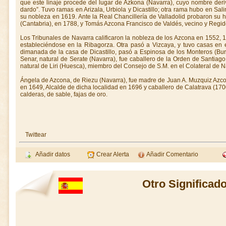
que este linaje procede del lugar de Azkona (Navarra), cuyo nombre deriva
dardo”. Tuvo ramas en Arizala, Urbiola y Dicastillo; otra rama hubo en Sa
su nobleza en 1619. Ante la Real Chancillería de Valladolid probaron su 
(Cantabria), en 1788, y Tomás Azcona Francisco de Valdés, vecino y Regi
Los Tribunales de Navarra calificaron la nobleza de los Azcona en 1552, 
estableciéndose en la Ribagorza. Otra pasó a Vizcaya, y tuvo casas en 
dimanada de la casa de Dicastillo, pasó a Espinosa de los Monteros (Bu
Senar, natural de Serate (Navarra), fue caballero de la Orden de Santiag
natural de Liri (Huesca), miembro del Consejo de S.M. en el Colateral de N
Ángela de Azcona, de Riezu (Navarra), fue madre de Juan A. Muzquiz Azco
en 1649, Alcalde de dicha localidad en 1696 y caballero de Calatrava (17
calderas, de sable, fajas de oro.
Twittear
Añadir datos
Crear Alerta
Añadir Comentario
Otro Significad