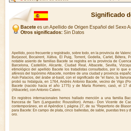
Significado 
Bacete
es un Apellido de Origen Español del Sexo 
Otros significados:
Sin Datos
Apellido, poco frecuente y registrado, sobre todo, en la provincia de Valen
Burjassot, Bocairent, Xátiva, El Puig, Torrent, Godella, Carlet, Bétera, 
notable asiento de familias Bacete se registra en la provincia de Cuen
Barcelona, Castellón, Alicante, Ciudad Real, Albacete, Sevilla, Vizcay
etimológico del apellido Bacete los tratadistas consultados, por lo que 
aféresis del topónimo Albacete, nombre de una ciudad y provincia españo
Asín Palacios, del árabe al-basit, con el significado de “el llano, la llanur
probó su hidalguía, en 1764, Andrés Antonio Bacete, vecino de Vigo (Po
Bacete (nacido hacia el año 1775) y de María Romero, casó, el 17 d
(Albacete), con Antonio Calero.
En registros internacionales hemos hallado mención a una familia Bac
francesa de Tarn (Languedoc Roussillon). Armas.- Don Vicente de Ca
contemporáneo, en el Apéndice I, página 27, de su “Repertorio de Blas
para Bacete: En campo de plata, cinco ballestas, de sable, puestas tres y
oro.