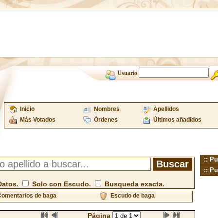
Usuario
Inicio
Nombres
Apellidos
Más Votados
Órdenes
Últimos añadidos
:: Pu
:: Pu
Datos.
Solo con Escudo.
Busqueda exacta.
omentarios de baga
Escudo de baga
Página