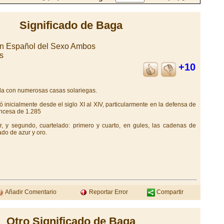
Significado de Baga
en Español del Sexo Ambos
s
+10
ula con numerosas casas solariegas.
ó inicialmente desde el siglo XI al XIV, particularmente en la defensa de
rancesa de 1.285
ur, y segundo, cuartelado: primero y cuarto, en gules, las cadenas de
ado de azur y oro.
Añadir Comentario
Reportar Error
Compartir
Otro Significado de Baga