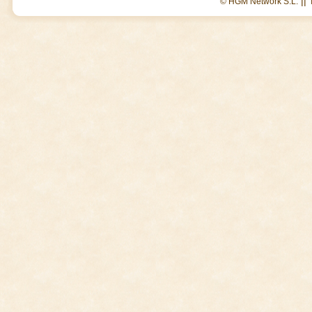
||
© HGM Network S.L.