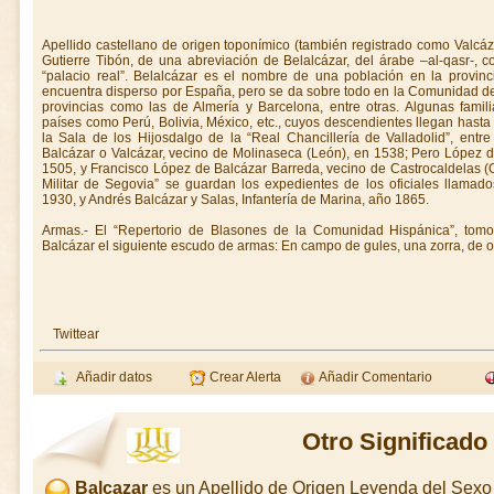
Apellido castellano de origen toponímico (también registrado como Valcáza
Gutierre Tibón, de una abreviación de Belalcázar, del árabe –al-qasr-, con 
“palacio real”. Belalcázar es el nombre de una población en la provin
encuentra disperso por España, pero se da sobre todo en la Comunidad de
provincias como las de Almería y Barcelona, entre otras. Algunas fami
países como Perú, Bolivia, México, etc., cuyos descendientes llegan hasta
la Sala de los Hijosdalgo de la “Real Chancillería de Valladolid”, entr
Balcázar o Valcázar, vecino de Molinaseca (León), en 1538; Pero López de
1505, y Francisco López de Balcázar Barreda, vecino de Castrocaldelas (
Militar de Segovia” se guardan los expedientes de los oficiales llamado
1930, y Andrés Balcázar y Salas, Infantería de Marina, año 1865.
Armas.- El “Repertorio de Blasones de la Comunidad Hispánica”, tomo
Balcázar el siguiente escudo de armas: En campo de gules, una zorra, de o
Twittear
Añadir datos
Crear Alerta
Añadir Comentario
Otro Significado
Balcazar
es un Apellido de Origen Leyenda del Sex