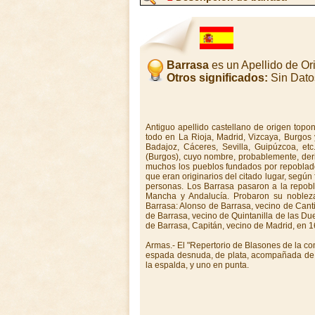
Barrasa
es un Apellido de O
Otros significados:
Sin Dato
Antiguo apellido castellano de origen topon
todo en La Rioja, Madrid, Vizcaya, Burgos 
Badajoz, Cáceres, Sevilla, Guipúzcoa, et
(Burgos), cuyo nombre, probablemente, deriv
muchos los pueblos fundados por repoblad
que eran originarios del citado lugar, según
personas. Los Barrasa pasaron a la repobl
Mancha y Andalucía. Probaron su nobleza a
Barrasa: Alonso de Barrasa, vecino de Cant
de Barrasa, vecino de Quintanilla de las D
de Barrasa, Capitán, vecino de Madrid, en 1
Armas.- El "Repertorio de Blasones de la co
espada desnuda, de plata, acompañada de si
la espalda, y uno en punta.