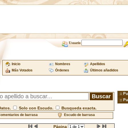
Usuario
Inicio
Nombres
Apellidos
Más Votados
Órdenes
Últimos añadidos
:: Pu
:: Pu
Datos.
Solo con Escudo.
Busqueda exacta.
omentarios de barrasa
Escudo de barrasa
Página