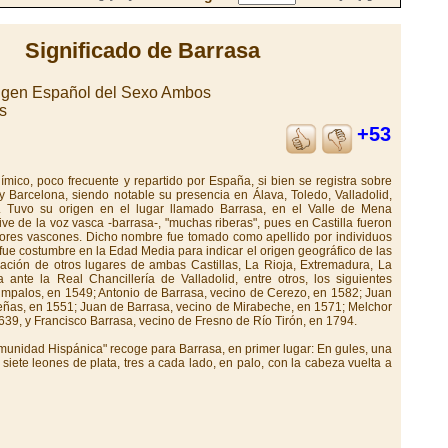
Significado de Barrasa
rigen Español del Sexo Ambos
s
+53
ímico, poco frecuente y repartido por España, si bien se registra sobre
y Barcelona, siendo notable su presencia en Álava, Toledo, Valladolid,
c. Tuvo su origen en el lugar llamado Barrasa, en el Valle de Mena
e de la voz vasca -barrasa-, "muchas riberas", pues en Castilla fueron
ores vascones. Dicho nombre fue tomado como apellido por individuos
 fue costumbre en la Edad Media para indicar el origen geográfico de las
ación de otros lugares de ambas Castillas, La Rioja, Extremadura, La
nte la Real Chancillería de Valladolid, entre otros, los siguientes
impalos, en 1549; Antonio de Barrasa, vecino de Cerezo, en 1582; Juan
ueñas, en 1551; Juan de Barrasa, vecino de Mirabeche, en 1571; Melchor
639, y Francisco Barrasa, vecino de Fresno de Río Tirón, en 1794.
munidad Hispánica" recoge para Barrasa, en primer lugar: En gules, una
ete leones de plata, tres a cada lado, en palo, con la cabeza vuelta a