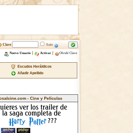
Clave
Auto
|
|
Nuevo Usuario
Activar
Olvidé Clave
Escudos Heráldicos
Añadir Apellido
osalcine.com - Cine y Películas