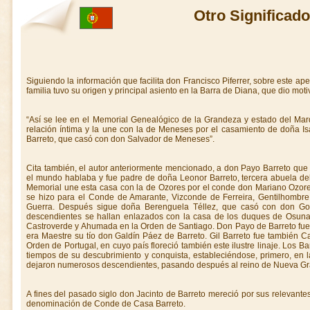
Otro Significado
Siguiendo la información que facilita don Francisco Piferrer, sobre este ape
familia tuvo su origen y principal asiento en la Barra de Diana, que dio moti
“Así se lee en el Memorial Genealógico de la Grandeza y estado del Ma
relación íntima y la une con la de Meneses por el casamiento de doña Is
Barreto, que casó con don Salvador de Meneses”.
Cita también, el autor anteriormente mencionado, a don Payo Barreto que 
el mundo hablaba y fue padre de doña Leonor Barreto, tercera abuela d
Memorial une esta casa con la de Ozores por el conde don Mariano Ozor
se hizo para el Conde de Amarante, Vizconde de Ferreira, Gentilhomb
Guerra. Después sigue doña Berenguela Téllez, que casó con don Go
descendientes se hallan enlazados con la casa de los duques de Osun
Castroverde y Ahumada en la Orden de Santiago. Don Payo de Barreto fue f
era Maestre su tío don Galdín Páez de Barreto. Gil Barreto fue también 
Orden de Portugal, en cuyo país floreció también este ilustre linaje. Los
tiempos de su descubrimiento y conquista, estableciéndose, primero, en 
dejaron numerosos descendientes, pasando después al reino de Nueva G
A fines del pasado siglo don Jacinto de Barreto mereció por sus relevantes 
denominación de Conde de Casa Barreto.