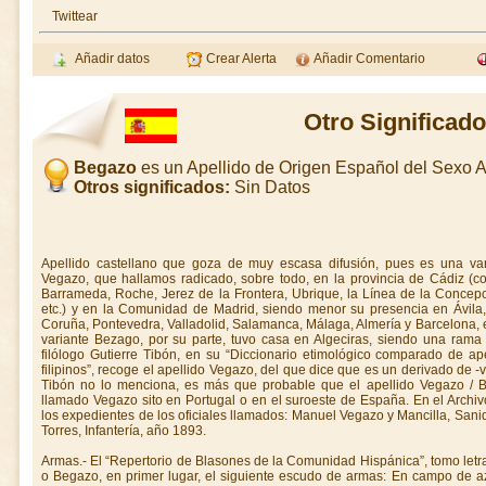
Twittear
Añadir datos
Crear Alerta
Añadir Comentario
Otro Significad
Begazo
es un Apellido de Origen Español del Sexo
Otros significados:
Sin Datos
Apellido castellano que goza de muy escasa difusión, pues es una vari
Vegazo, que hallamos radicado, sobre todo, en la provincia de Cádiz (c
Barrameda, Roche, Jerez de la Frontera, Ubrique, la Línea de la Concepc
etc.) y en la Comunidad de Madrid, siendo menor su presencia en Ávila,
Coruña, Pontevedra, Valladolid, Salamanca, Málaga, Almería y Barcelona, 
variante Bezago, por su parte, tuvo casa en Algeciras, siendo una rama
filólogo Gutierre Tibón, en su “Diccionario etimológico comparado de a
filipinos”, recoge el apellido Vegazo, del que dice que es un derivado de -
Tibón no lo menciona, es más que probable que el apellido Vegazo / B
llamado Vegazo sito en Portugal o en el suroeste de España. En el Archi
los expedientes de los oficiales llamados: Manuel Vegazo y Mancilla, Sani
Torres, Infantería, año 1893.
Armas.- El “Repertorio de Blasones de la Comunidad Hispánica”, tomo let
o Begazo, en primer lugar, el siguiente escudo de armas: En campo de azu