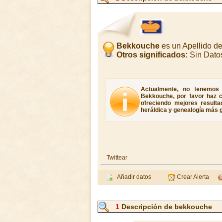
Bekkouche
es un Apellido d
Otros significados:
Sin Dato
Actualmente, no tenemos 
Bekkouche, por favor haz c
ofreciendo mejores resulta
heráldica y genealogía más g
Twittear
Añadir datos
Crear Alerta
1
Descripción de bekkouche