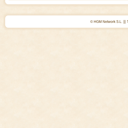
||
© HGM Network S.L.