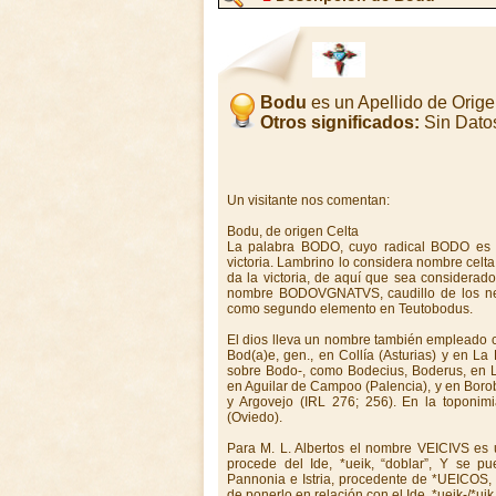
Bodu
es un Apellido de Orig
Otros significados:
Sin Dato
Un visitante nos comentan:
Bodu, de origen Celta
La palabra BODO, cuyo radical BODO es m
victoria. Lambrino lo considera nombre celta,
da la victoria, de aquí que sea considerad
nombre BODOVGNATVS, caudillo de los nerv
como segundo elemento en Teutobodus.
El dios lleva un nombre también empleado 
Bod(a)e, gen., en Collía (Asturias) y en L
sobre Bodo-, como Bodecius, Boderus, en L
en Aguilar de Campoo (Palencia), y en Boro
y Argovejo (IRL 276; 256). En la toponi
(Oviedo).
Para M. L. Albertos el nombre VEICIVS es u
procede del Ide, *ueik, “doblar”, Y se p
Pannonia e Istria, procedente de *UEICOS, 
de ponerlo en relación con el Ide. *ueik-/*uik