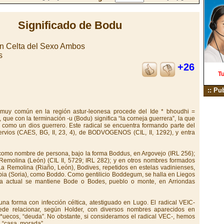
Significado de Bodu
en Celta del Sexo Ambos
s
+26
Tu
:: Pu
uy común en la región astur-leonesa procede del Ide * bhoudhi =
 que con la terminación -u (Bodu) significa “la corneja guerrera”, la que
o como un dios guerrero. Este radical se encuentra formando parte del
ios (CAES, BG, II, 23, 4), de BODVOGENOS (CIL, II, 1292), y entra
como nombre de persona, bajo la forma Boddus, en Argovejo (IRL 256);
a Remolina (León) (CIL II, 5729; IRL 282); y en otros nombres formados
a Remolina (Riaño, León), Bodives, repetidos en estelas vadinienses,
bia (Soria), como Boddo. Como gentilicio Boddegum, se halla en Liegos
mia actual se mantiene Bode o Bodes, pueblo o monte, en Arriondas
na forma con infección céltica, atestiguado en Lugo. El radical VEIC-
uede relacionar, según Holder, con diversos nombres aparecidos en
*uecos, “deuda”. No obstante, si consideramos el radical VEC-, hemos
, “casa, morada”.