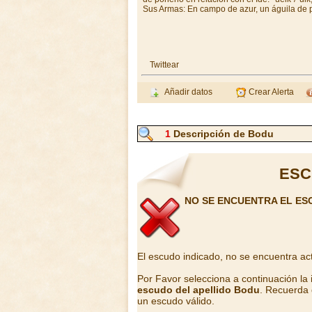
Sus Armas: En campo de azur, un águila de pl
Twittear
Añadir datos
Crear Alerta
1
Descripción de Bodu
ESC
NO SE ENCUENTRA EL ES
El escudo indicado, no se encuentra ac
Por Favor selecciona a continuación la
escudo del apellido Bodu
. Recuerda 
un escudo válido.