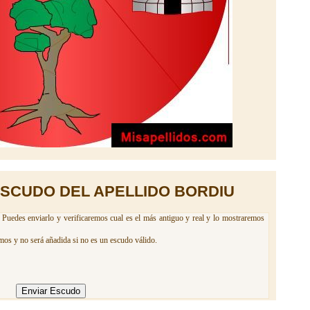
ESCUDO DEL APELLIDO BORDIU
 Puedes enviarlo y verificaremos cual es el más antiguo y real y lo mostraremos
mos y no será añadida si no es un escudo válido.