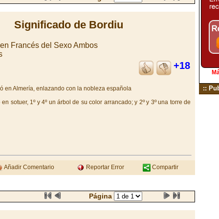
Significado de Bordiu
igen Francés del Sexo Ambos
s
+18
Má
:: Pu
ió en Almería, enlazando con la nobleza española
n sotuer, 1º y 4º un árbol de su color arrancado; y 2º y 3º una torre de
Añadir Comentario
Reportar Error
Compartir
Página