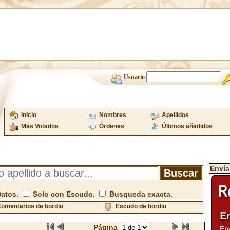
Usuario
Inicio
Nombres
Apellidos
Más Votados
Órdenes
Últimos añadidos
Envía
Datos.
Solo con Escudo.
Busqueda exacta.
omentarios de bordiu
Escudo de bordiu
Página