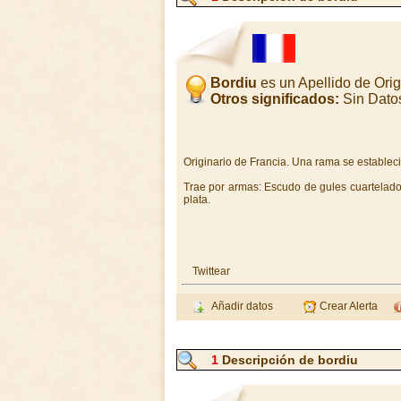
Bordiu
es un Apellido de Or
Otros significados:
Sin Dato
Originario de Francia. Una rama se establec
Trae por armas: Escudo de gules cuartelado e
plata.
Twittear
Añadir datos
Crear Alerta
1
Descripción de bordiu