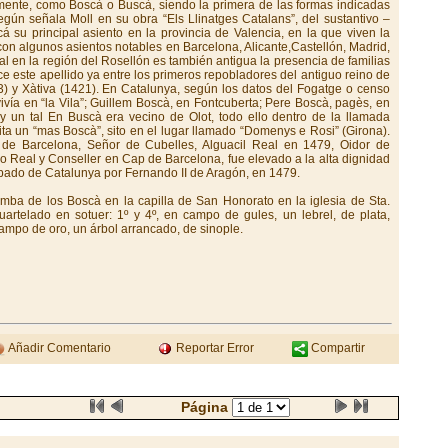
tamente, como Boscà o Buscà, siendo la primera de las formas indicadas
egún señala Moll en su obra “Els Llinatges Catalans”, del sustantivo –
cá su principal asiento en la provincia de Valencia, en la que viven la
 con algunos asientos notables en Barcelona, Alicante,Castellón, Madrid,
l en la región del Rosellón es también antigua la presencia de familias
este apellido ya entre los primeros repobladores del antiguo reino de
) y Xàtiva (1421). En Catalunya, según los datos del Fogatge o censo
ivía en “la Vila”; Guillem Boscà, en Fontcuberta; Pere Boscà, pagès, en
y un tal En Buscà era vecino de Olot, todo ello dentro de la llamada
ita un “mas Boscà”, sito en el lugar llamado “Domenys e Rosi” (Girona).
l de Barcelona, Señor de Cubelles, Alguacil Real en 1479, Oidor de
o Real y Conseller en Cap de Barcelona, fue elevado a la alta dignidad
ipado de Catalunya por Fernando II de Aragón, en 1479.
mba de los Boscà en la capilla de San Honorato en la iglesia de Sta.
uartelado en sotuer: 1º y 4º, en campo de gules, un lebrel, de plata,
 campo de oro, un árbol arrancado, de sinople.
Añadir Comentario
Reportar Error
Compartir
Página