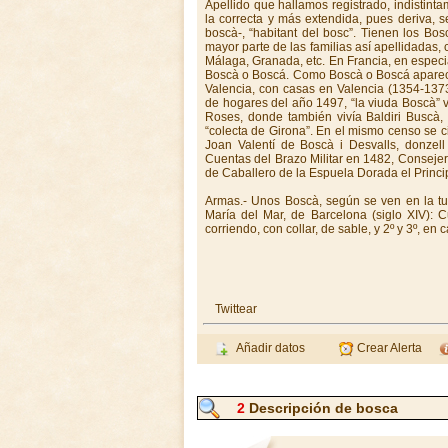
Apellido que hallamos registrado, indistin
la correcta y más extendida, pues deriva, s
boscà-, “habitant del bosc”. Tienen los Bos
mayor parte de las familias así apellidadas,
Málaga, Granada, etc. En Francia, en especia
Boscà o Boscá. Como Boscà o Boscá aparece 
Valencia, con casas en Valencia (1354-1373
de hogares del año 1497, “la viuda Boscà” v
Roses, donde también vivía Baldiri Buscà, 
“colecta de Girona”. En el mismo censo se c
Joan Valentí de Boscà i Desvalls, donzel
Cuentas del Brazo Militar en 1482, Consejer
de Caballero de la Espuela Dorada el Princ
Armas.- Unos Boscà, según se ven en la tu
María del Mar, de Barcelona (siglo XIV): C
corriendo, con collar, de sable, y 2º y 3º, en
Twittear
Añadir datos
Crear Alerta
2
Descripción de bosca