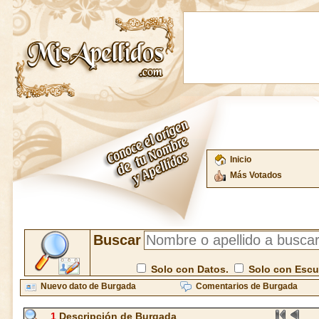
Inicio
Más Votados
Buscar
Solo con Datos.
Solo con Esc
Nuevo dato de Burgada
Comentarios de Burgada
1
Descripción de Burgada