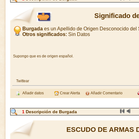
Significado d
Burgada
es un Apellido de Origen Desconocido de
Otros significados:
Sin Datos
Supongo que es de origen español.
Twittear
Añadir datos
Crear Alerta
Añadir Comentario
1
Descripción de Burgada
ESCUDO DE ARMAS 