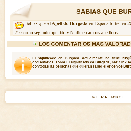
SABIAS QUE BUR
Sabias que
el Apellido Burgada
en España lo tienen 2
210 como segundo apellido y Nadie en ambos apellidos.
LOS COMENTARIOS MAS VALORA
El significado de Burgada, actualmente no tiene ning
comentarios, sobre El significado de Burgada, haz click A
con todas las personas que quieran saber el origen de Bur
||
© HGM Network S.L.