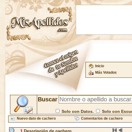
Inicio
Más Votados
Buscar
Solo con Datos.
Solo con Escu
Nuevo dato de cachero
Comentarios de cachero
1
Descripción de cachero