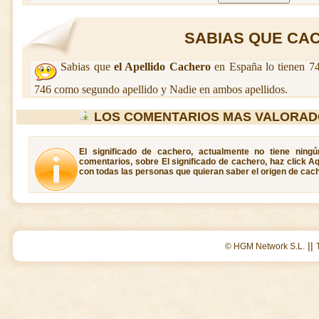
SABIAS QUE CAC
Sabias que
el Apellido Cachero
en España lo tienen 74
746 como segundo apellido y Nadie en ambos apellidos.
LOS COMENTARIOS MAS VALORAD
El significado de cachero, actualmente no tiene ning
comentarios, sobre El significado de cachero, haz click A
con todas las personas que quieran saber el origen de cac
||
© HGM Network S.L.