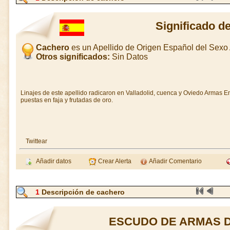
Significado d
Cachero
es un Apellido de Origen Español del Sex
Otros significados:
Sin Datos
Linajes de este apellido radicaron en Valladolid, cuenca y Oviedo Armas E
puestas en faja y frutadas de oro.
Twittear
Añadir datos
Crear Alerta
Añadir Comentario
1
Descripción de cachero
ESCUDO DE ARMAS 