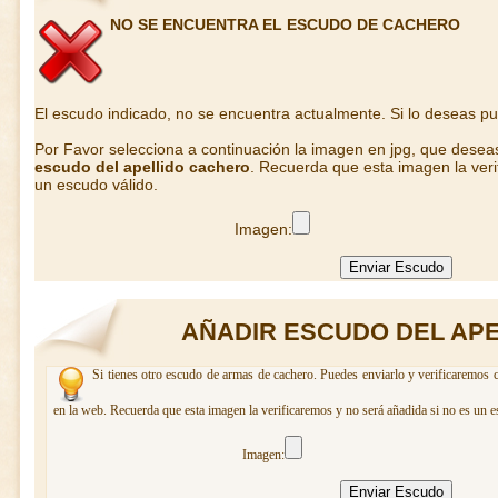
NO SE ENCUENTRA EL ESCUDO DE CACHERO
El escudo indicado, no se encuentra actualmente. Si lo deseas p
Por Favor selecciona a continuación la imagen en jpg, que desea
escudo del apellido cachero
. Recuerda que esta imagen la veri
un escudo válido.
Imagen:
AÑADIR ESCUDO DEL AP
Si tienes otro escudo de armas de cachero. Puedes enviarlo y verificaremos c
en la web. Recuerda que esta imagen la verificaremos y no será añadida si no es un e
Imagen: