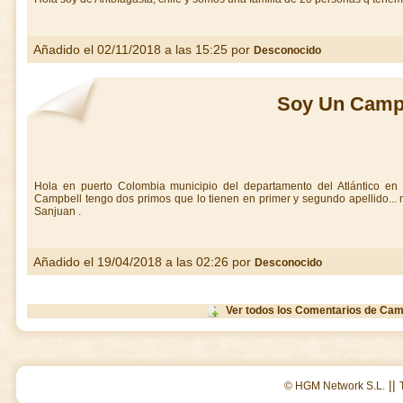
Añadido el 02/11/2018 a las 15:25 por
Desconocido
Soy Un Camp
Hola en puerto Colombia municipio del departamento del Atlántico e
Campbell tengo dos primos que lo tienen en primer y segundo apellido...
Sanjuan .
Añadido el 19/04/2018 a las 02:26 por
Desconocido
Ver todos los Comentarios de Cam
||
© HGM Network S.L.