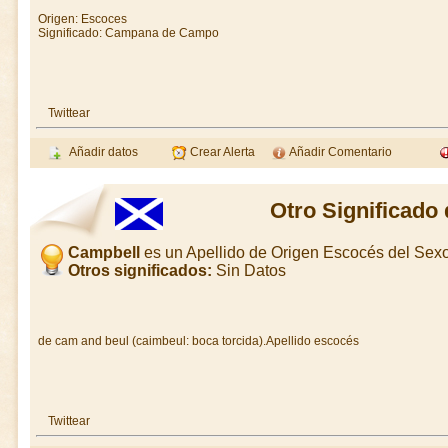
Origen: Escoces
Significado: Campana de Campo
Twittear
Añadir datos
Crear Alerta
Añadir Comentario
Otro Significado
Campbell
es un Apellido de Origen Escocés del Se
Otros significados:
Sin Datos
de cam and beul (caimbeul: boca torcida).Apellido escocés
Twittear