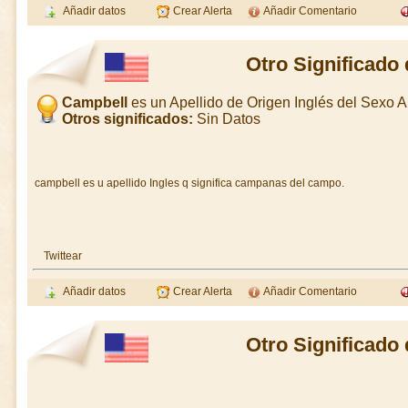
Añadir datos
Crear Alerta
Añadir Comentario
Otro Significado
Campbell
es un Apellido de Origen Inglés del Sexo
Otros significados:
Sin Datos
campbell es u apellido Ingles q significa campanas del campo.
Twittear
Añadir datos
Crear Alerta
Añadir Comentario
Otro Significado