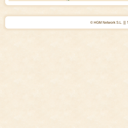
||
© HGM Network S.L.