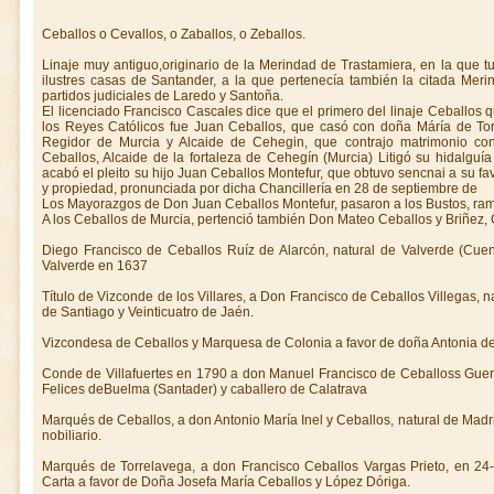
Ceballos o Cevallos, o Zaballos, o Zeballos.
Linaje muy antiguo,originario de la Merindad de Trastamiera, en la que tu
ilustres casas de Santander, a la que pertenecía también la citada Mer
partidos judiciales de Laredo y Santoña.
El licenciado Francisco Cascales dice que el primero del linaje Ceballos 
los Reyes Católicos fue Juan Ceballos, que casó con doña Máría de Tor
Regidor de Murcia y Alcaide de Cehegin, que contrajo matrimonio co
Ceballos, Alcaide de la fortaleza de Cehegín (Murcia) Litigó su hidalguí
acabó el pleito su hijo Juan Ceballos Montefur, que obtuvo sencnai a su fa
y propiedad, pronunciada por dicha Chancillería en 28 de septiembre de
Los Mayorazgos de Don Juan Ceballos Montefur, pasaron a los Bustos, ra
A los Ceballos de Murcia, pertenció también Don Mateo Ceballos y Briñez, C
Diego Francisco de Ceballos Ruíz de Alarcón, natural de Valverde (Cue
Valverde en 1637
Título de Vizconde de los Villares, a Don Francisco de Ceballos Villegas, 
de Santiago y Veinticuatro de Jaén.
Vizcondesa de Ceballos y Marquesa de Colonia a favor de doña Antonia de
Conde de Villafuertes en 1790 a don Manuel Francisco de Ceballoss Guerr
Felices deBuelma (Santader) y caballero de Calatrava
Marqués de Ceballos, a don Antonio María Inel y Ceballos, natural de Madrid
nobiliario.
Marqués de Torrelavega, a don Francisco Ceballos Vargas Prieto, en 24
Carta a favor de Doña Josefa María Ceballos y López Dóriga.