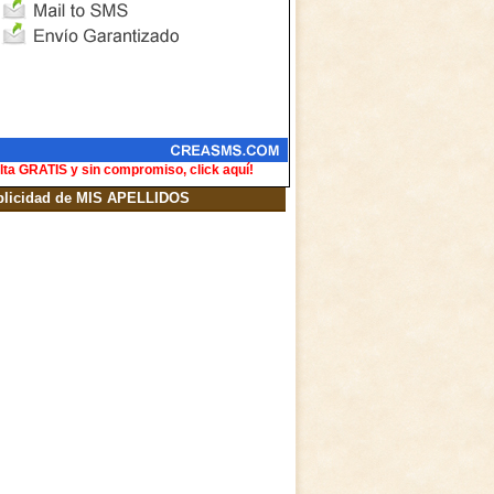
lta GRATIS y sin compromiso, click aquí!
blicidad de MIS APELLIDOS