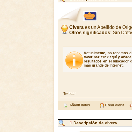
Civera
es un Apellido de Ori
Otros significados:
Sin Dato
Actualmente, no tenemos el 
favor haz click aquí y añad
resultados en el buscador d
más grande de Internet.
Twittear
Añadir datos
Crear Alerta
1
Descripción de civera