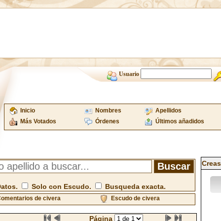
Usuario
Inicio
Nombres
Apellidos
Más Votados
Órdenes
Últimos añadidos
Creas
Datos.
Solo con Escudo.
Busqueda exacta.
omentarios de civera
Escudo de civera
Página