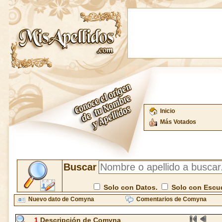
Inicio
Más Votados
Buscar
Solo con Datos.
Solo con Escu
Nuevo dato de Comyna
Comentarios de Comyna
1
Descripción de Comyna