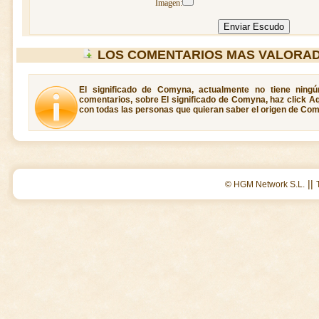
Imagen:
LOS COMENTARIOS MAS VALORA
El significado de Comyna, actualmente no tiene ningú
comentarios, sobre El significado de Comyna, haz click Aq
con todas las personas que quieran saber el origen de Co
||
© HGM Network S.L.