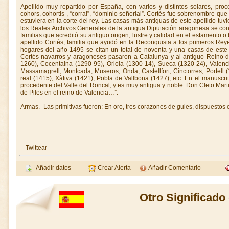
Apellido muy repartido por España, con varios y distintos solares, proce
cohors, cohortis-, “corral”, “dominio señorial”. Cortés fue sobrenombre qu
estuviera en la corte del rey. Las casas más antiguas de este apellido tuv
los Reales Archivos Generales de la antigua Diputación aragonesa se co
familias que acreditó su antiguo origen, lustre y calidad en el estamento o
apellido Cortés, familia que ayudó en la Reconquista a los primeros Re
hogares del año 1495 se citan un total de noventa y una casas de este a
Cortés navarros y aragoneses pasaron a Catalunya y al antiguo Reino d
1260), Cocentaina (1290-95), Oriola (1300-14), Sueca (1320-24), Valenc
Massamagrell, Montcada, Museros, Onda, Castellfort, Cinctorres, Portell (
real (1415), Xàtiva (1421), Pobla de Vallbona (1427), etc. En el manuscrito
procedente del Valle del Roncal, y es muy antigua y noble. Don Cleto Mart
de Piles en el reino de Valencia…”.
Armas.- Las primitivas fueron: En oro, tres corazones de gules, dispuestos e
Twittear
Añadir datos
Crear Alerta
Añadir Comentario
Otro Significado