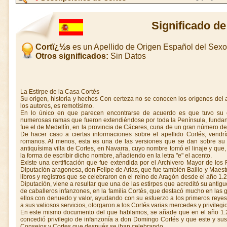
Significado d
Cortï¿½s
es un Apellido de Origen Español del Sex
Otros significados:
Sin Datos
La Estirpe de la Casa Cortés
Su origen, historia y hechos Con certeza no se conocen los orígenes del 
los autores, es remotísimo.
En lo único en que parecen encontrarse de acuerdo es que tuvo su 
numerosas ramas que fueron extendiéndose por toda la Península, fundan
fue el de Medellín, en la provincia de Cáceres, cuna de un gran número d
De hacer caso a ciertas informaciones sobre el apellido Cortés, vendrí
romanos. Al menos, esta es una de las versiones que se dan sobre su
antiquísima villa de Cortes, en Navarra, cuyo nombre tomó el linaje y que, 
la forma de escribir dicho nombre, añadiendo en la letra "e" el acento.
Existe una certificación que fue extendida por el Archivero Mayor de los
Diputación aragonesa, don Felipe de Arias, que fue también Bailio y Maestr
libros y registros que se celebraron en el reino de Aragón desde el año 1.24
Diputación, viene a resultar que una de las estirpes que acreditó su antigu
de caballeros infanzones, en la familia Cortés, que destacó mucho en las 
ellos con denuedo y valor, ayudando con su esfuerzo a los primeros rey
a sus valiosos servicios, otorgaron a los Cortés varias mercedes y privilegio
En este mismo documento del que hablamos, se añade que en el año 1.22
concedió privilegio de infanzonía a don Domingo Cortés y que este y su
Consejos y Cortes que después se iban celebrando.