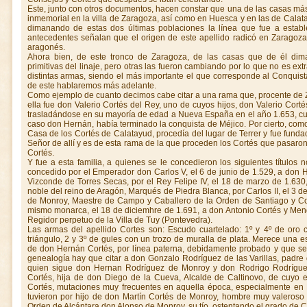
Este, junto con otros documentos, hacen constar que una de las casas más
inmemorial en la villa de Zaragoza, así como en Huesca y en las de Calat
dimanando de estas dos últimas poblaciones la línea que fue a estable
antecedentes señalan que el origen de este apellido radicó en Zaragoza 
aragonés.
Ahora bien, de este tronco de Zaragoza, de las casas que de él dim
primitivas del linaje, pero otras las fueron cambiando por lo que no es ex
distintas armas, siendo el más importante el que corresponde al Conquis
de este hablaremos más adelante.
Como ejemplo de cuanto decimos cabe citar a una rama que, procente de Z
ella fue don Valerio Cortés del Rey, uno de cuyos hijos, don Valerio Cort
trasladándose en su mayoría de edad a Nueva España en el año 1.653, cua
caso don Hernán, había terminado la conquista de Méjico. Por cierto, com
Casa de los Cortés de Calatayud, procedía del lugar de Terrer y fue fund
Señor de allí y es de esta rama de la que proceden los Cortés que pasar
Cortés.
Y fue a esta familia, a quienes se le concedieron los siguientes títulos 
concedido por el Emperador don Carlos V, el 6 de junio de 1.529, a don H
Vizconde de Torres Secas, por el Rey Felipe IV, el 18 de marzo de 1.63
noble del reino de Aragón, Marqués de Piedra Blanca, por Carlos II, el 3 
de Monroy, Maestre de Campo y Caballero de la Orden de Santiago y Co
mismo monarca, el 18 de diciemhre de 1.691, a don Antonio Cortés y Men
Regidor perpetuo de la Villa de Tuy (Pontevedra).
Las armas del apellido Cortes son: Escudo cuartelado: 1º y 4º de oro 
triángulo, 2 y 3º de gules con un trozo de muralla de plata. Merece una 
de don Hernán Cortés, por línea paterna, debidamente probado y que se 
genealogía hay que citar a don Gonzalo Rodríguez de las Varillas, padre 
quien sigue don Hernan Rodríguez de Monroy y don Rodrigo Rodrígu
Cortés, hija de don Diego de la Cueva, Alcalde de Caltinovo, de cuyo 
Cortés, mutaciones muy frecuentes en aquella época, especialmente en 
tuvieron por hijo de don Martín Cortés de Monroy, hombre muy valeros
Orden de Alcántara don Alonso de Monroy, su tío, ostentando el grado de C