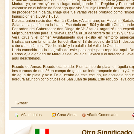
Maduro ya, se recluyó en su lugar natal, donde fue Regidor y Procurad
valorarse en el háhito de Santiago que vistió su hijo Hernán. Casado con 
de procedencia hidalga, linaje que fue varias veces probado como "limpie
Inquisición en 1.609 y 1.610.
De esta unión nació don Hernán Cortés y Altamirano, en Medellín (Badaj
Salamanca partió para la isla La Española en 1.504 y de allí a Cuba donde
Por orden del Gobernador don Diego de Velázquez organizó una expedic
Méjico, partiendo para la Nueva España el 18 de febrero de 1.519 y una vez
Vera Cruz y el primer Ayuntamiento que existió en territorio american
finalizarían con la toma de Tenochtitlan el 13 de agosto de 1.521, despu
cabe citar la famosa "Noche triste" y la batalla del Valle de Otumba.
Harto conocida es la biografía de este personaje para repetirla aquí.
Carlos V, la dignidad de Marques del Valle de Oaxaca y el derecho a lle
aquí describimos.
Escudo de Armas: Escudo cuartelado. lº en campo de plata, un águila ex
tres coronas de oro, 3º en campo de gules, un león rampante de oro y 4
de agua de plata y azur. En el centro de este escudo, un escudete con 
bordura azur con ocho cruces de San Juan de plata. Este escudo lleva co
Twittear
Añadir datos
Crear Alerta
Añadir Comentario
Otro Significado