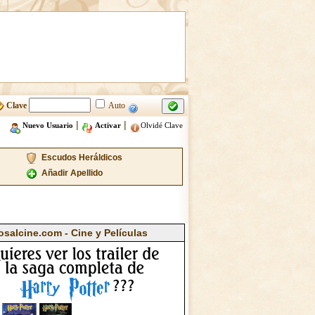
Clave
Auto
|
|
Nuevo Usuario
Activar
Olvidé Clave
Escudos Heráldicos
Añadir Apellido
osalcine.com - Cine y Películas