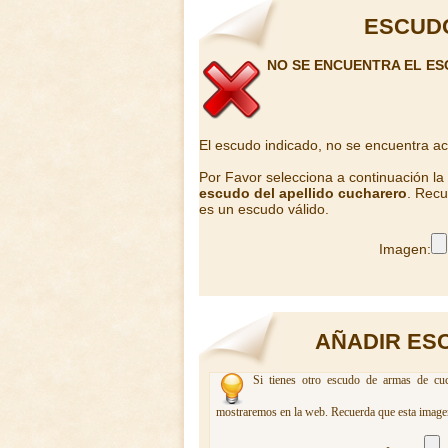
ESCUD
NO SE ENCUENTRA EL E
El escudo indicado, no se encuentra a
Por Favor selecciona a continuación l
escudo del apellido cucharero
. Recu
es un escudo válido.
Imagen:
AÑADIR ES
Si tienes otro escudo de armas de cuch
mostraremos en la web. Recuerda que esta imagen 