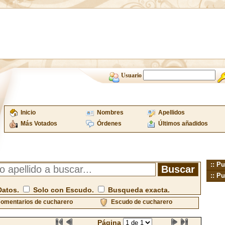
Usuario
Inicio
Nombres
Apellidos
Más Votados
Órdenes
Últimos añadidos
:: Pu
:: Pu
Datos.
Solo con Escudo.
Busqueda exacta.
omentarios de cucharero
Escudo de cucharero
Página