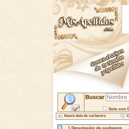
Buscar
Solo con 
Nuevo dato de cucharero
C
1
Descripción de cucharero