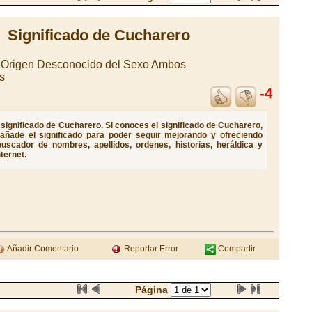
Significado de Cucharero
e Origen Desconocido del Sexo Ambos
s
-4
significado de Cucharero. Si conoces el significado de Cucharero,
 añade el significado para poder seguir mejorando y ofreciendo
uscador de nombres, apellidos, ordenes, historias, heráldica y
ternet.
Añadir Comentario
Reportar Error
Compartir
Página