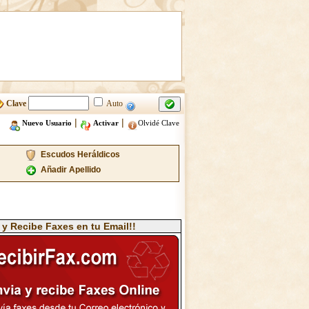
Clave
Auto
|
|
Nuevo Usuario
Activar
Olvidé Clave
Escudos Heráldicos
Añadir Apellido
 y Recibe Faxes en tu Email!!