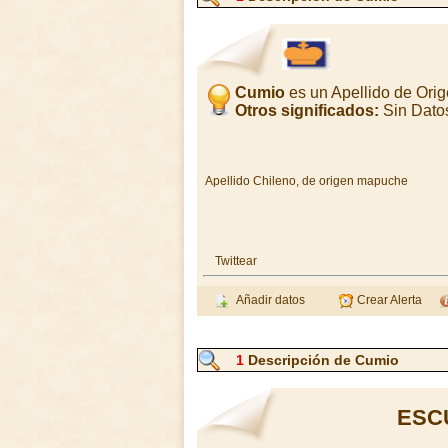
Cumio
es un Apellido de Or
Otros significados:
Sin Dato
Apellido Chileno, de origen mapuche
Twittear
Añadir datos
Crear Alerta
1
Descripción de Cumio
ESC