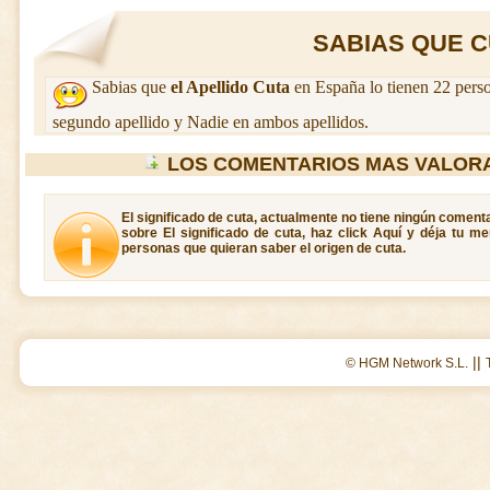
SABIAS QUE CU
Sabias que
el Apellido Cuta
en España lo tienen 22 pers
segundo apellido y Nadie en ambos apellidos.
LOS COMENTARIOS MAS VALOR
El significado de cuta, actualmente no tiene ningún comenta
sobre El significado de cuta, haz click Aquí y déja tu m
personas que quieran saber el origen de cuta.
||
© HGM Network S.L.