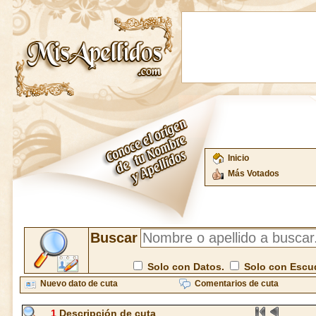
Inicio
Más Votados
Buscar
Solo con Datos.
Solo con Escu
Nuevo dato de cuta
Comentarios de cuta
1
Descripción de cuta