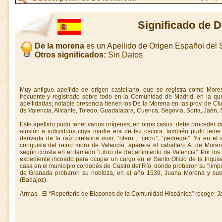
Significado de 
De la morena
es un Apellido de Origen Español del
Otros significados:
Sin Datos
Muy antiguo apellido de origen castellano, que se registra como More
frecuente y registrado sobre todo en la Comunidad de Madrid, en la que
apellidadas; notable presencia tienen los De la Morena en las prov. de C
de Valencia, Alicante, Toledo, Guadalajara, Cuenca, Segovia, Soria, Jaén, S
Este apellido pudo tener varios orígenes; en otros casos, debe proceder 
alusión a individuos cuya madre era de tez oscura; también pudo tener
derivada de la raíz prelatina murr, “otero”, “cerro”, “pedregal”. Ya en e
conquista del reino moro de Valencia, aparece el caballero A. de Moren
según consta en el llamado "Libro de Reparti­miento de Valencia". Por l
expediente incoado para ocupar un cargo en el Santo Oficio de la Inquis
casa en el municipio cordobés de Castro del Río, donde probaron su "limpi
de Granada probaron su nobleza, en el año 1539, Juana Morena y sus 
(Badajoz).
Armas.- El “Repertorio de Blasones de la Comunidad Hispánica” recoge: J