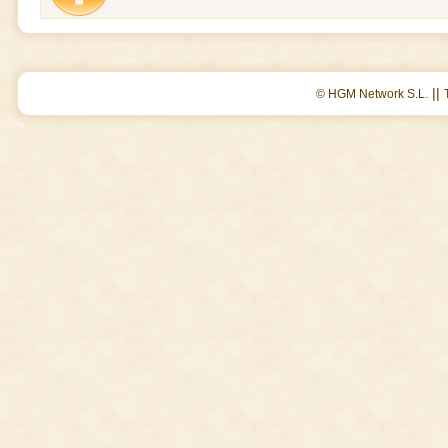
||
© HGM Network S.L.