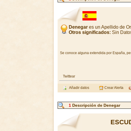
Denegar
es un Apellido de O
Otros significados:
Sin Dato
Se conoce alguna extendida por España, per
Twittear
Añadir datos
Crear Alerta
1
Descripción de Denegar
ESCU