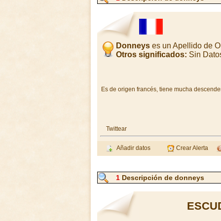
Donneys
es un Apellido de 
Otros significados:
Sin Dato
Es de origen francés, tiene mucha descende
Twittear
Añadir datos
Crear Alerta
1
Descripción de donneys
ESCU