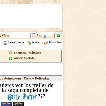
Clave
Auto
|
|
Nuevo Usuario
Activar
Olvidé Clave
Escudos Heráldicos
Añadir Apellido
osalcine.com - Cine y Películas