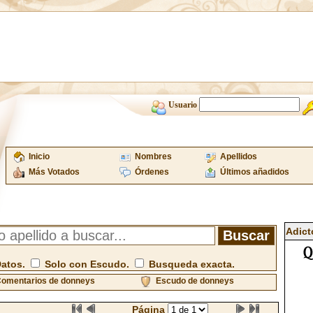
Usuario
Inicio
Nombres
Apellidos
Más Votados
Órdenes
Últimos añadidos
Adict
Datos.
Solo con Escudo.
Busqueda exacta.
omentarios de donneys
Escudo de donneys
Página