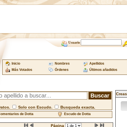
Usuario
Inicio
Nombres
Apellidos
Más Votados
Órdenes
Últimos añadidos
Creas
Datos.
Solo con Escudo.
Busqueda exacta.
omentarios de Dotta
Escudo de Dotta
Página