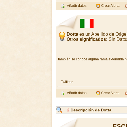
Añadir datos
Crear Alerta
Dotta
es un Apellido de Orige
Otros significados:
Sin Dato
también se conoce alguna rama extendida por
Twittear
Añadir datos
Crear Alerta
2
Descripción de Dotta
ESC