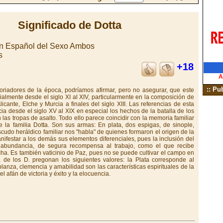
Significado de Dotta
en Español del Sexo Ambos
s
+18
A
:: Pu
toriadores de la época, podríamos afirmar, pero no asegurar, que este
cialmente desde el siglo XI al XIV, particularmente en la composición de
icante, Elche y Murcia a finales del siglo XIII. Las referencias de esta
ia desde el siglo XV al XIX en especial los hechos de la batalla de los
as tropas de asalto. Todo ello parece coincidir con la memoria familiar
la familia Dotta. Son sus armas: En plata, dos espigas, de sinople,
escudo heráldico familiar nos "habla" de quienes formaron el origen de la
anifestar a los demás sus elementos diferenciales, pues la inclusión del
 abundancia, de segura recompensa al trabajo, como el que recibe
cha. Es también vaticinio de Paz, pues no se puede cultivar el campo en
de los D. pregonan los siguientes valores: la Plata corresponde al
lanza, clemencia y amabilidad son las características espirituales de la
l afán de victoria y éxito y la elocuencia.