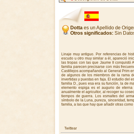
Dotta
es un Apellido de Orig
Otros significados:
Sin Dato
Linaje muy antiguo. Por referencias de his
escudo u otro muy similar a él, apareció ini
las tropas con las que Jaume II conquistó Al
familia parecen precisarse con más frecuenc
Castillejos acompañando al General Prim en l
de algunos de los miembros de la rama de 
invertidas y puestas en faja. El estudio del 
familia D., pues esa era su función, la de m
elemento espiga es el augurio de eterna
anualmente el agricultor, al recoger su cose
tiempos de guerra. Los esmaltes del arma 
símbolo de la Luna, pureza, sinceridad, temp
familia, a las que hay que añadir otras como e
Twittear