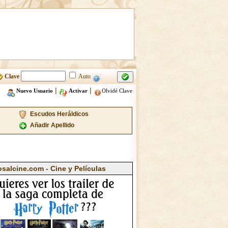
Clave
Auto
|
|
Nuevo Usuario
Activar
Olvidé Clave
Escudos Heráldicos
Añadir Apellido
osalcine.com - Cine y Películas