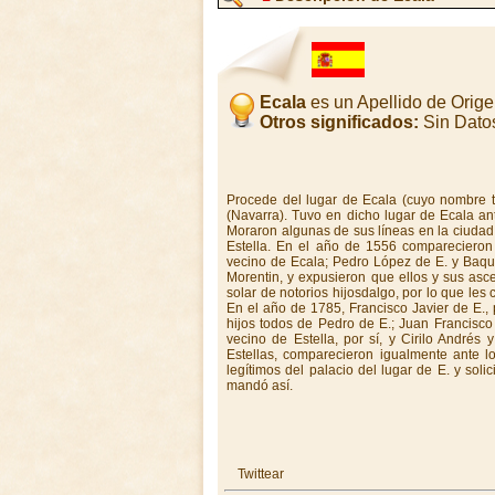
Ecala
es un Apellido de Orig
Otros significados:
Sin Dato
Procede del lugar de Ecala (cuyo nombre t
(Navarra). Tuvo en dicho lugar de Ecala an
Moraron algunas de sus líneas en la ciudad d
Estella. En el año de 1556 compareciero
vecino de Ecala; Pedro López de E. y Baqu
Morentin, y expusieron que ellos y sus asce
solar de notorios hijosdalgo, por lo que les
En el año de 1785, Francisco Javier de E.,
hijos todos de Pedro de E.; Juan Francisco E
vecino de Estella, por sí, y Cirilo Andrés
Estellas, comparecieron igualmente ante 
legítimos del palacio del lugar de E. y soli
mandó así.
Twittear