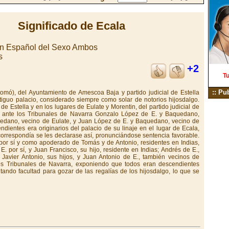
Significado de Ecala
en Español del Sexo Ambos
s
+2
Tu
:: Pu
omó), del Ayuntamiento de Amescoa Baja y partido judicial de Estella
tiguo palacio, considerado siempre como solar de notorios hijosdalgo.
e Estella y en los lugares de Eulate y Morentin, del partido judicial de
n ante los Tribunales de Navarra Gonzalo López de E. y Baquedano,
edano, vecino de Eulate, y Juan López de E. y Baquedano, vecino de
ndientes era originarios del palacio de su linaje en el lugar de Ecala,
 correspondía se les declarase así, pronunciándose sentencia favorable.
 por sí y como apoderado de Tomás y de Antonio, residentes en Indias,
. por sí, y Juan Francisco, su hijo, residente en Indias; Andrés de E.,
 y Javier Antonio, sus hijos, y Juan Antonio de E., también vecinos de
los Tribunales de Navarra, exponiendo que todos eran descendientes
citando facultad para gozar de las regalías de los hijosdalgo, lo que se