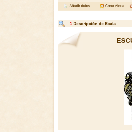
Añadir datos
Crear Alerta
1
Descripción de Ecala
ESC