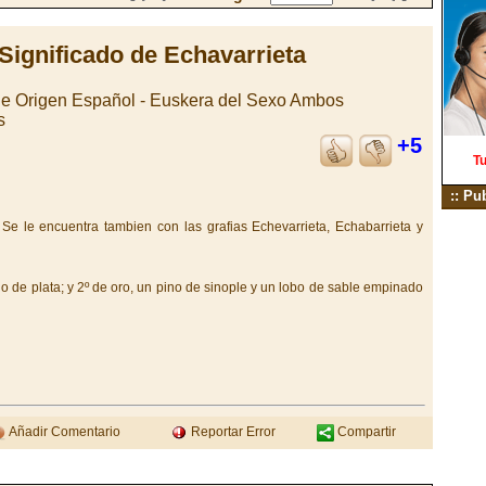
Significado de Echavarrieta
de Origen Español - Euskera del Sexo Ambos
s
+5
Tu
:: Pu
. Se le encuentra tambien con las grafias Echevarrieta, Echabarrieta y
llo de plata; y 2º de oro, un pino de sinople y un lobo de sable empinado
Añadir Comentario
Reportar Error
Compartir