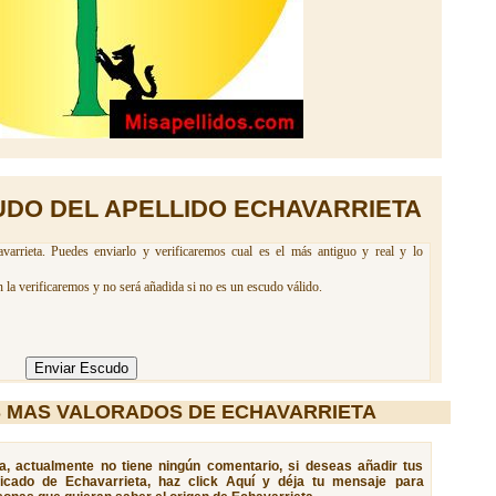
UDO DEL APELLIDO ECHAVARRIETA
arrieta. Puedes enviarlo y verificaremos cual es el más antiguo y real y lo
la verificaremos y no será añadida si no es un escudo válido.
 MAS VALORADOS DE ECHAVARRIETA
ta, actualmente no tiene ningún comentario, si deseas añadir tus
ficado de Echavarrieta, haz click Aquí y déja tu mensaje para