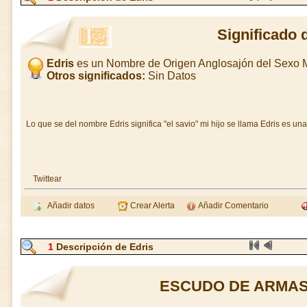
Significado 
Edris
es un Nombre de Origen Anglosajón del Sexo 
Otros significados:
Sin Datos
Lo que se del nombre Edris significa "el savio" mi hijo se llama Edris es una
Twittear
Añadir datos
Crear Alerta
Añadir Comentario
1
Descripción de Edris
ESCUDO DE ARMAS