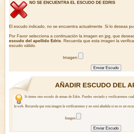
NO SE ENCUENTRA EL ESCUDO DE EDRIS
El escudo indicado, no se encuentra actualmente. Si lo deseas p
Por Favor selecciona a continuación la imagen en jpg, que desea
escudo del apellido Edris
. Recuerda que esta imagen la verific
escudo válido.
Imagen:
AÑADIR ESCUDO DEL A
Si tienes otro escudo de armas de Edris. Puedes enviarlo y verificaremos cual
la web. Recuerda que esta imagen la verificaremos y no será añadida si no es un escu
Imagen: