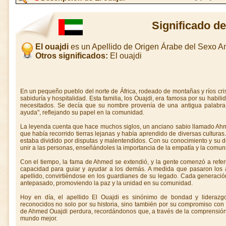
Significado de
El ouajdi
es un Apellido de Origen Árabe del Sexo 
Otros significados:
El ouajdi
En un pequeño pueblo del norte de África, rodeado de montañas y ríos crist
sabiduría y hospitalidad. Esta familia, los Ouajdi, era famosa por su habili
necesitados. Se decía que su nombre provenía de una antigua palabra q
ayuda", reflejando su papel en la comunidad.
La leyenda cuenta que hace muchos siglos, un anciano sabio llamado Ahme
que había recorrido tierras lejanas y había aprendido de diversas culturas.
estaba dividido por disputas y malentendidos. Con su conocimiento y su
unir a las personas, enseñándoles la importancia de la empatía y la comun
Con el tiempo, la fama de Ahmed se extendió, y la gente comenzó a referi
capacidad para guiar y ayudar a los demás. A medida que pasaron los 
apellido, convirtiéndose en los guardianes de su legado. Cada generación
antepasado, promoviendo la paz y la unidad en su comunidad.
Hoy en día, el apellido El Ouajdi es sinónimo de bondad y liderazgo
reconocidos no solo por su historia, sino también por su compromiso con 
de Ahmed Ouajdi perdura, recordándonos que, a través de la comprensión
mundo mejor.