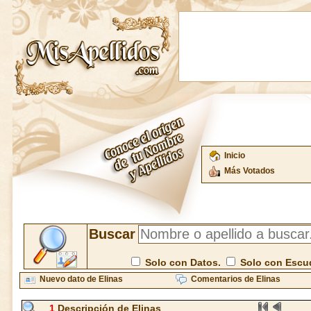
Inicio
Más Votados
Buscar
Solo con Datos.
Solo con Escu
Nuevo dato de Elinas
Comentarios de Elinas
1
Descripción de Elinas