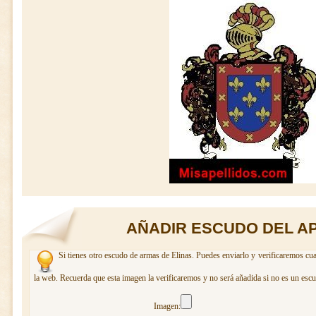
AÑADIR ESCUDO DEL AP
Si tienes otro escudo de armas de Elinas. Puedes enviarlo y verificaremos cua
la web. Recuerda que esta imagen la verificaremos y no será añadida si no es un escu
Imagen: