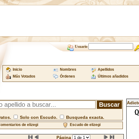
Usuario
Inicio
Nombres
Apellidos
Más Votados
Órdenes
Últimos añadidos
Adict
Datos.
Solo con Escudo.
Busqueda exacta.
omentarios de elizegi
Escudo de elizegi
Página