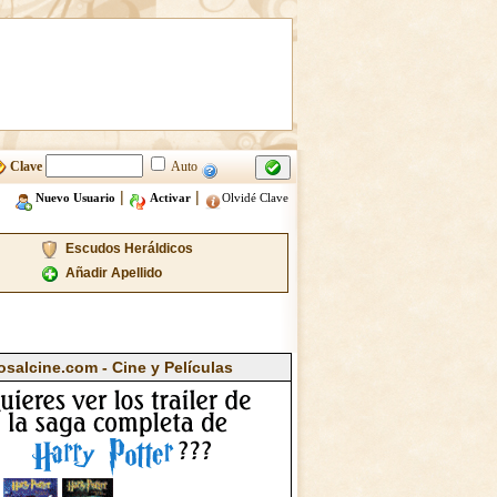
Clave
Auto
|
|
Nuevo Usuario
Activar
Olvidé Clave
Escudos Heráldicos
Añadir Apellido
osalcine.com - Cine y Películas