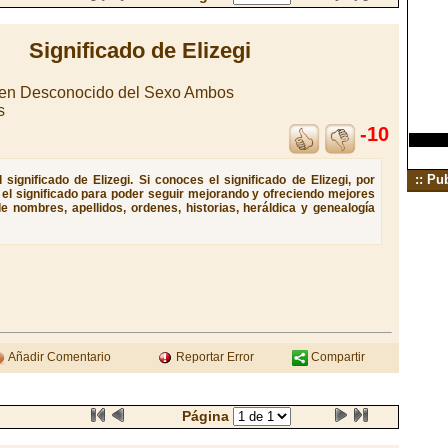
Significado de Elizegi
igen Desconocido del Sexo Ambos
s
-10
:: Pu
significado de Elizegi. Si conoces el significado de Elizegi, por
e el significado para poder seguir mejorando y ofreciendo mejores
e nombres, apellidos, ordenes, historias, heráldica y genealogía
Añadir Comentario
Reportar Error
Compartir
Página