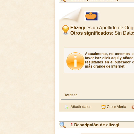
Elizegi
es un Apellido de Or
Otros significados:
Sin Dato
Actualmente, no tenemos el 
favor haz click aquí y añad
resultados en el buscador d
más grande de Internet.
Twittear
Añadir datos
Crear Alerta
1
Descripción de elizegi