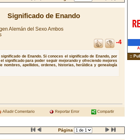
Significado de Enando
igen Alemán del Sexo Ambos
s
-4
A
:: Pu
significado de Enando. Si conoces el significado de Enando, por
e el significado para poder seguir mejorando y ofreciendo mejores
e nombres, apellidos, ordenes, historias, heráldica y genealogía
Añadir Comentario
Reportar Error
Compartir
Página