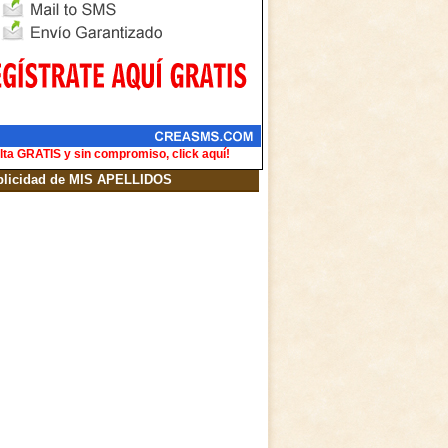
lta GRATIS y sin compromiso, click aquí!
blicidad de MIS APELLIDOS