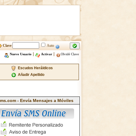
Clave
Auto
|
|
Nuevo Usuario
Activar
Olvidé Clave
Escudos Heráldicos
Añadir Apellido
ms.com - Envía Mensajes a Móviles