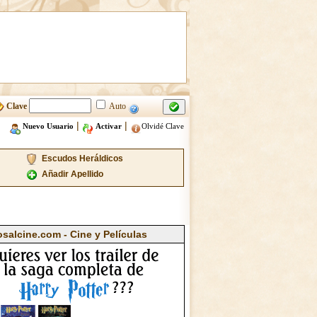
Clave
Auto
|
|
Nuevo Usuario
Activar
Olvidé Clave
Escudos Heráldicos
Añadir Apellido
osalcine.com - Cine y Películas