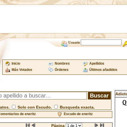
Usuario
Inicio
Nombres
Apellidos
Más Votados
Órdenes
Últimos añadidos
Adict
atos.
Solo con Escudo.
Busqueda exacta.
omentarios de eneritz
Escudo de eneritz
Página