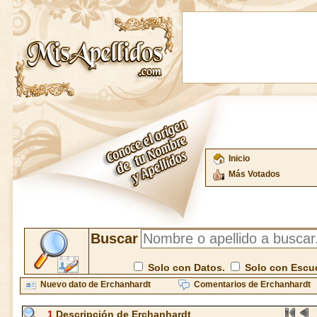
Inicio
Más Votados
Buscar
Solo con Datos.
Solo con Escu
Nuevo dato de Erchanhardt
Comentarios de Erchanhardt
1
Descripción de Erchanhardt