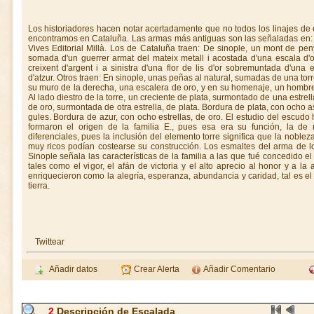
Los historiadores hacen notar acertadamente que no todos los linajes de 
encontramos en Cataluña. Las armas más antiguas son las señaladas en: H
Vives Editorial Millà. Los de Cataluña traen: De sinople, un mont de pen
somada d'un guerrer armat del mateix metall i acostada d'una escala d'or
creixent d'argent i a sinistra d'una flor de lis d'or sobremuntada d'una e
d'atzur. Otros traen: En sinople, unas peñas al natural, sumadas de una tor
su muro de la derecha, una escalera de oro, y en su homenaje, un hombre
Al lado diestro de la torre, un creciente de plata, surmontado de una estrella 
de oro, surmontada de otra estrella, de plata. Bordura de plata, con ocho 
gules. Bordura de azur, con ocho estrellas, de oro. El estudio del escudo 
formaron el origen de la familia E., pues esa era su función, la de
diferenciales, pues la inclusión del elemento torre significa que la noble
muy ricos podían costearse su construcción. Los esmaltes del arma de lo
Sinople señala las características de la familia a las que fué concedido
tales como el vigor, el afán de victoria y el alto aprecio al honor y a la
enriquecieron como la alegría, esperanza, abundancia y caridad, tal es el 
tierra.
Twittear
Añadir datos
Crear Alerta
Añadir Comentario
2
Descripción de Escalada