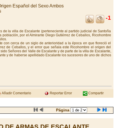
Origen Español del Sexo Ambos
s
-1
s de la villa de Escalante (perteneciente al partido judicial de Santoña
a población, por el Almirante Diego Gutiérrez de Ceballos, Ricohombre
llos.
te con cerca de un siglo de anterioridad a la época en que floreció el
rrez de Ceballos, y el error que señala este Ricohombre el origen del
sido Señores del Valle de Escalante y de parte de la villa de Escalante,
rante y de haberse apellidado Escalante los sucesores de uno de dichos
Añadir Comentario
Reportar Error
Compartir
Página
O DE ARMAS DE ESCALANTE