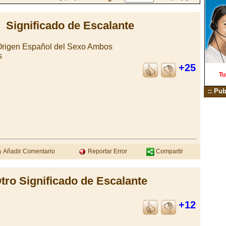
Significado de Escalante
Origen Español del Sexo Ambos
s
+25
Tu
:: Pub
Añadir Comentario
Reportar Error
Compartir
tro Significado de Escalante
+12