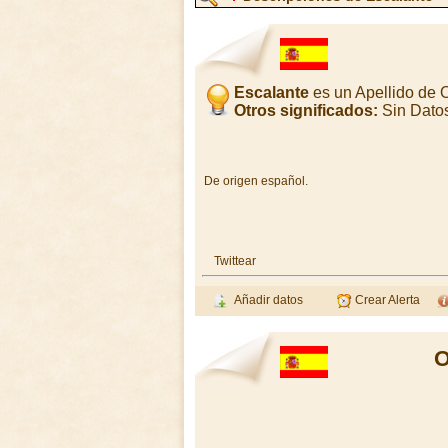
Escalante
es un Apellido de 
Otros significados:
Sin Dato
De origen español.
Twittear
Añadir datos
Crear Alerta
O