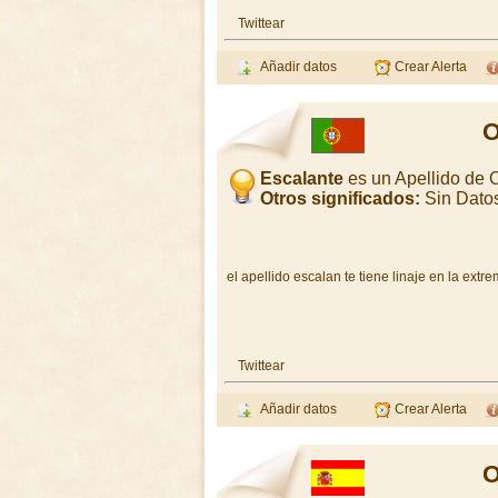
Twittear
Añadir datos
Crear Alerta
O
Escalante
es un Apellido de 
Otros significados:
Sin Dato
el apellido escalan te tiene linaje en la ext
Twittear
Añadir datos
Crear Alerta
O