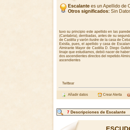
Escalante
es un Apellido de 
Otros significados:
Sin Dato
tuvo su principio este apellido en las parede
(Cantabria), derribadas, antes de su segund
de Castilla y varón ilustre de la casa de Ceba
Existía, pues, el apellido y casa de Escalan
Almirante Mayor de Castilla D. Diego Gutié
linaje que estudiamos, debió nacer de haber 
dos ascendientes directos del repetido Almi
ascendientes
Twittear
Añadir datos
Crear Alerta
7
Descripciones de Escalante
ESCUD