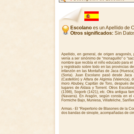
Escolano
es un Apellido de 
Otros significados:
Sin Dato
Apellido, en general, de origen aragonés,
venía a ser sinónimo de “monaguillo” o “sacr
nombre que recibía el niño educado para el c
y registrado sobre todo en las provincias d
infanzón en las Montañas de Jaca (Huesca)
(Soria). Juan Escolano pasó desde Jaca 
(Castellón) y Alfara de Algimia (Valencia)
moro Abubey, Capitán de Toro, después de 
lugares de Aldaia y Torrent. Otros Escolan
(1398), Sogorb (1421), etc. Otra antigua fam
(Navarra). En Aragón, según consta en el 
Formiche Bajo, Muniesa, Villafeliche, Sariñe
Armas.- El “Repertorio de Blasones de la C
dos bandas de sinople, acompañadas de cinco