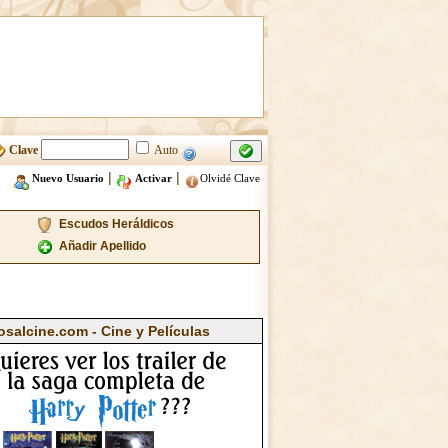
Clave
Auto
|
|
Nuevo Usuario
Activar
Olvidé Clave
Escudos Heráldicos
Añadir Apellido
osalcine.com - Cine y Películas