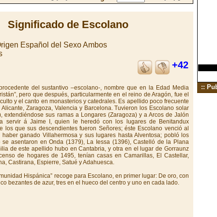
Significado de Escolano
Origen Español del Sexo Ambos
s
+42
:: Pu
 procedente del sustantivo –escolano-, nombre que en la Edad Media
istán”, pero que después, particularmente en el reino de Aragón, fue el
ulto y el canto en monasterios y catedrales. Es apellido poco frecuente
e Alicante, Zaragoza, Valencia y Barcelona. Tuvieron los Escolano solar
, extendiéndose sus ramas a Longares (Zaragoza) y a Arcos de Jalón
a servir á Jaime I, quien le heredó con los lugares de Benitandux
, de los que sus descendientes fueron Señores; éste Escolano venció al
haber ganado Villahermosa y sus lugares hasta Alventosa; pobló los
o se asentaron en Onda (1379), La Iessa (1396), Castelló de la Plana
ilia de este apellido hubo en Cantabria, y otra en el lugar de Gorraunz
censo de hogares de 1495, tenían casas en Camarillas, El Castellar,
na, Castirana, Espierre, Satué y Adahuesca.
omunidad Hispánica” recoge para Escolano, en primer lugar: De oro, con
 bezantes de azur, tres en el hueco del centro y uno en cada lado.